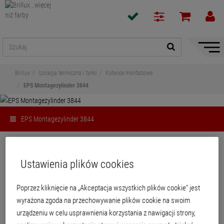
Pokaż
/
ukryj
Brillux
Izolacja termiczna i tynki
Kotwice montażowe
nawiga
EPS Montagezylinder 3844
EPS Montagezylinder 3844
Udostępnij
Ustawienia plików cookies
EPS Montagezylinder 3844
Poprzez kliknięcie na „Akceptacja wszystkich plików cookie” jest
wyrażona zgoda na przechowywanie plików cookie na swoim
urządzeniu w celu usprawnienia korzystania z nawigacji strony,