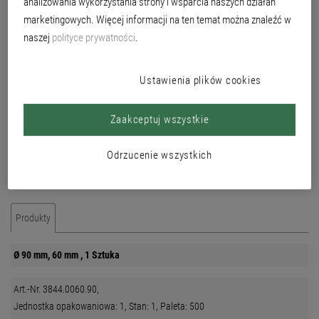
analizowania wykorzystania strony i wsparcia naszych działań
marketingowych. Więcej informacji na ten temat można znaleźć w
naszej
polityce prywatności
.
Ustawienia plików cookies
Zaakceptuj wszystkie
Odrzucenie wszystkich
Produkty
Ø 90 mm, 60 mm , 1 Sztuka
Art.-Nr. 3844.0060.90,
Jednostka opakowaniowa: 1, Stan: 1, Paleta: 500