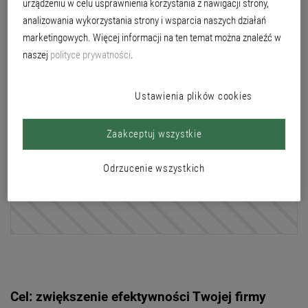
urządzeniu w celu usprawnienia korzystania z nawigacji strony,
profesjonalistą, czy dopiero zaczynasz swoją przygodę w branży budowlanej:
wszystkie te rozwiązania pomogą Ci zwiększyć wydajność i produktywność
analizowania wykorzystania strony i wsparcia naszych działań
Twojej pracy. Zarabiaj więcej, pracuj mniej!
marketingowych. Więcej informacji na ten temat można znaleźć w
naszej
polityce prywatności
.
Activation of cookies required
Ustawienia plików cookies
Aby móc zobaczyć te treści, musisz dostosować ustawienia plików
cookie.
Zaakceptuj wszystkie
Ustawienia plików cookies
Odrzucenie wszystkich
Zaakceptuj wszystkie
Cel: zwiększenie efektywności Twojej firmy