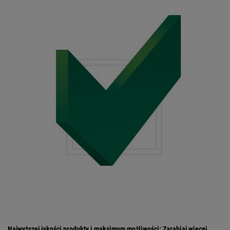
Najwyższej jakości produkty i maksimum możliwości: Zarabiaj więcej,