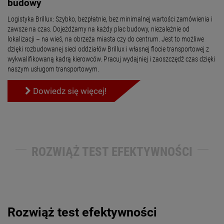
budowy
Logistyka Brillux: Szybko, bezpłatnie, bez minimalnej wartości zamówienia i
zawsze na czas. Dojeżdżamy na każdy plac budowy, niezależnie od
lokalizacji – na wieś, na obrzeża miasta czy do centrum. Jest to możliwe
dzięki rozbudowanej sieci oddziałów Brillux i własnej flocie transportowej z
wykwalifikowaną kadrą kierowców. Pracuj wydajniej i zaoszczędź czas dzięki
naszym usługom transportowym.
Dowiedz się więcej!
ROZWIĄŻ TEST EFEKTYWNOŚCI
Rozwiąż test efektywności