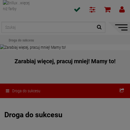
Pokaż
/
Droga do sukcesu
ukryj
nawiga
Zarabiaj więcej, pracuj mniej! Mamy to!
Droga do sukcesu
Droga do sukcesu