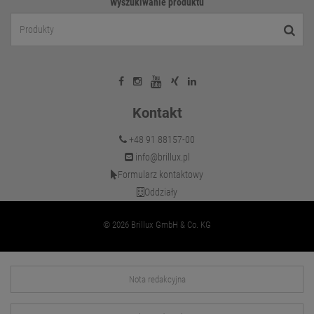
Wyszukiwanie produktu
Kontakt
+48 91 88157-00
info@brillux.pl
Formularz kontaktowy
Oddziały
© 2026 Brillux GmbH & Co. KG
Nota redakcyjna