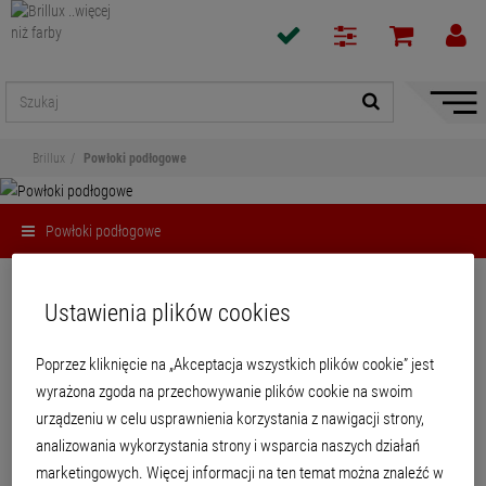
Pokaż
/
ukryj
Brillux
Powłoki podłogowe
nawiga
Powłoki podłogowe
Udostępnij
Ustawienia plików cookies
Powłoki podłogowe
Poprzez kliknięcie na „Akceptacja wszystkich plików cookie” jest
wyrażona zgoda na przechowywanie plików cookie na swoim
urządzeniu w celu usprawnienia korzystania z nawigacji strony,
analizowania wykorzystania strony i wsparcia naszych działań
PRODUKTY
marketingowych. Więcej informacji na ten temat można znaleźć w