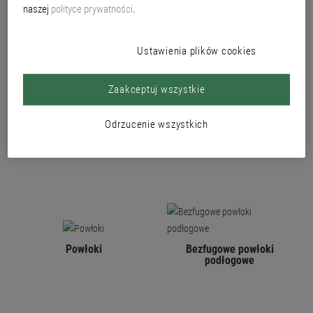
naszej
polityce prywatności
.
Ustawienia plików cookies
Zaakceptuj wszystkie
Podkłady gruntujące
Powłoki ochronne
Odrzucenie wszystkich
Powłoki
Bezfugowe powłoki
podłogowe