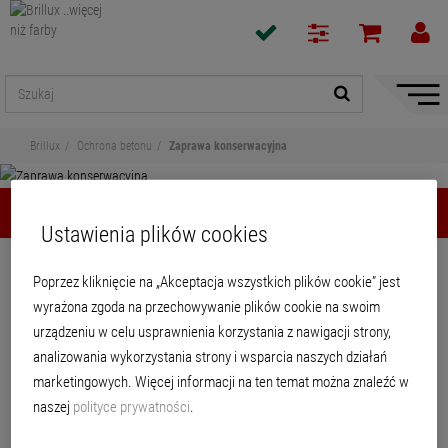
Pokaż
/
ukryj
Brillux
Ochrona betonu
Zaprawa konserwacyjna
nawiga
Zaprawa konserwacyjna
Ustawienia plików cookies
Udostępnij
Poprzez kliknięcie na „Akceptacja wszystkich plików cookie” jest
wyrażona zgoda na przechowywanie plików cookie na swoim
Zaprawa konserwacyjna
urządzeniu w celu usprawnienia korzystania z nawigacji strony,
analizowania wykorzystania strony i wsparcia naszych działań
marketingowych. Więcej informacji na ten temat można znaleźć w
naszej
polityce prywatności
.
PRODUKTY