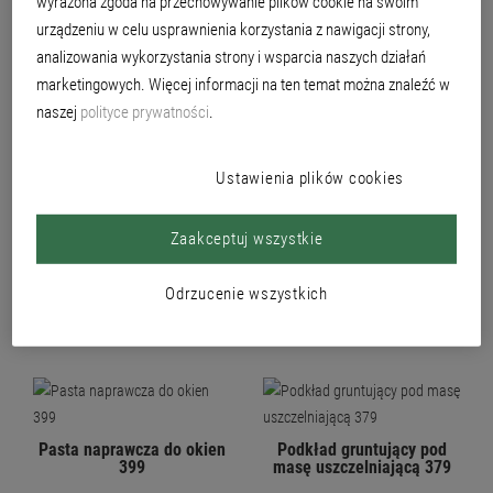
wyrażona zgoda na przechowywanie plików cookie na swoim
urządzeniu w celu usprawnienia korzystania z nawigacji strony,
PRODUKTY
analizowania wykorzystania strony i wsparcia naszych działań
marketingowych. Więcej informacji na ten temat można znaleźć w
naszej
polityce prywatności
.
Ustawienia plików cookies
Zaakceptuj wszystkie
Akrylowa masa
Neutralna masa silikonowa
uszczelniająca 395
386
Odrzucenie wszystkich
Pasta naprawcza do okien
Podkład gruntujący pod
399
masę uszczelniającą 379