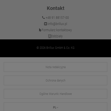
Kontakt
+48 91 88157-00
info@brillux.pl
Formularz kontaktowy
Oddziały
© 2026 Brillux GmbH & Co. KG
Nota redakcyjna
Ochrona danych
Ogólne Warunki Handlowe
PL