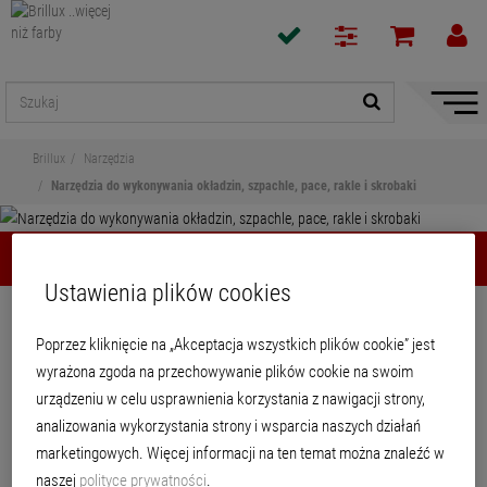
Pokaż
/
ukryj
Brillux
Narzędzia
nawiga
Narzędzia do wykonywania okładzin, szpachle, pace, rakle i skrobaki
Narzędzia do wykonywania okładzin,…
Ustawienia plików cookies
Udostępnij
Poprzez kliknięcie na „Akceptacja wszystkich plików cookie” jest
wyrażona zgoda na przechowywanie plików cookie na swoim
Narzędzia do wykonywania okładzin,
urządzeniu w celu usprawnienia korzystania z nawigacji strony,
szpachle, pace, rakle i skrobaki
analizowania wykorzystania strony i wsparcia naszych działań
marketingowych. Więcej informacji na ten temat można znaleźć w
naszej
polityce prywatności
.