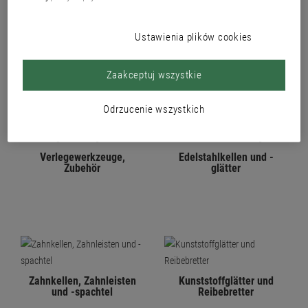
PRODUKTY
Ustawienia plików cookies
Zaakceptuj wszystkie
Odrzucenie wszystkich
Verlegewerkzeuge,
Edelstahlkellen und -
Zubehör
glätter
Zahnkellen, Zahnleisten
Kunststoffglätter und
und -spachtel
Reibebretter