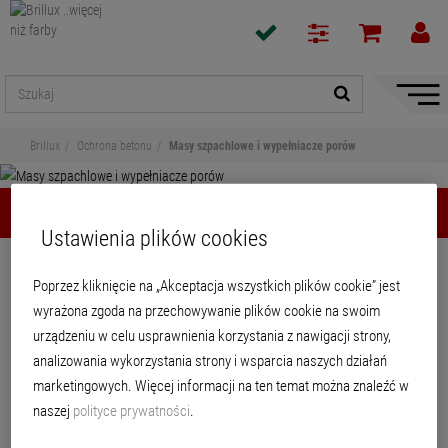
Pokaż
/
ukryj
Brillux
Ochrona betonu
Masy szpachlowe i wypełniacze porów
nawiga
Masy szpachlowe i wypełniacze porów
Ustawienia plików cookies
Udostępnij
Poprzez kliknięcie na „Akceptacja wszystkich plików cookie” jest
wyrażona zgoda na przechowywanie plików cookie na swoim
Masy szpachlowe i wypełniacze
urządzeniu w celu usprawnienia korzystania z nawigacji strony,
porów
analizowania wykorzystania strony i wsparcia naszych działań
marketingowych. Więcej informacji na ten temat można znaleźć w
naszej
polityce prywatności
.