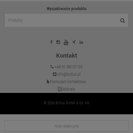
Wyszukiwanie produktu
Kontakt
+48 91 88157-00
info@brillux.pl
Formularz kontaktowy
Oddziały
© 2026 Brillux GmbH & Co. KG
Nota redakcyjna