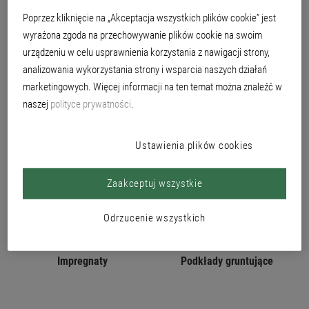
bardzo wymagających powierzchniach. W naszej ofercie znajdują się
Poprzez kliknięcie na „Akceptacja wszystkich plików cookie” jest
zarówno wysokiej jakości produkty do ochrony drewna w postaci lazur i
farb kryjących, jak i produkty na bazie wody z serii Lacryl-PU czy Hydro-
wyrażona zgoda na przechowywanie plików cookie na swoim
PU, wolne od aromatów lakiery Impredur oraz inne produkty specjalne.
urządzeniu w celu usprawnienia korzystania z nawigacji strony,
analizowania wykorzystania strony i wsparcia naszych działań
marketingowych. Więcej informacji na ten temat można znaleźć w
naszej
polityce prywatności
.
PRODUKTY
Ustawienia plików cookies
Zaakceptuj wszystkie
Odrzucenie wszystkich
Impregnaty
Podkłady gruntujące