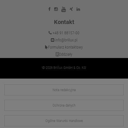
Kontakt
+48 91 88157-00
info@brillux.pl
Formularz kontaktowy
Oddziały
© 2026 Brillux GmbH & Co. KG
Nota redakcyjna
Ochrona danych
Ogólne Warunki Handlowe