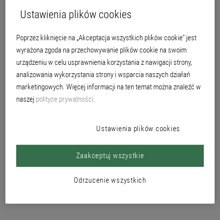
Ustawienia plików cookies
Poprzez kliknięcie na „Akceptacja wszystkich plików cookie” jest
wyrażona zgoda na przechowywanie plików cookie na swoim
urządzeniu w celu usprawnienia korzystania z nawigacji strony,
analizowania wykorzystania strony i wsparcia naszych działań
EPS Qju Dämmplatte 3871
EPS Qju Dämmplatte 3810
marketingowych. Więcej informacji na ten temat można znaleźć w
naszej
polityce prywatności
.
Ustawienia plików cookies
Zaakceptuj wszystkie
EPS Qju Dämmplatte 3831
PUR Qju Dämmplatte 3881
Odrzucenie wszystkich