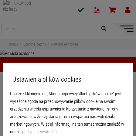
Pokaż
/
ukryj
Brillux
Ochrona betonu
Powłoki ochronne
nawiga
Powłoki ochronne
Ustawienia plików cookies
Udostępnij
Poprzez kliknięcie na „Akceptacja wszystkich plików cookie” jest
Powłoki ochronne
wyrażona zgoda na przechowywanie plików cookie na swoim
urządzeniu w celu usprawnienia korzystania z nawigacji strony,
analizowania wykorzystania strony i wsparcia naszych działań
marketingowych. Więcej informacji na ten temat można znaleźć w
PRODUKTY
naszej
polityce prywatności
.