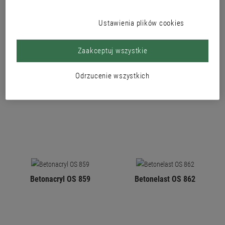
Ustawienia plików cookies
Zaakceptuj wszystkie
Odrzucenie wszystkich
Multi-Protect 800
Betonfinish 839
Betonacryl OS 859
Betonelast OS 862