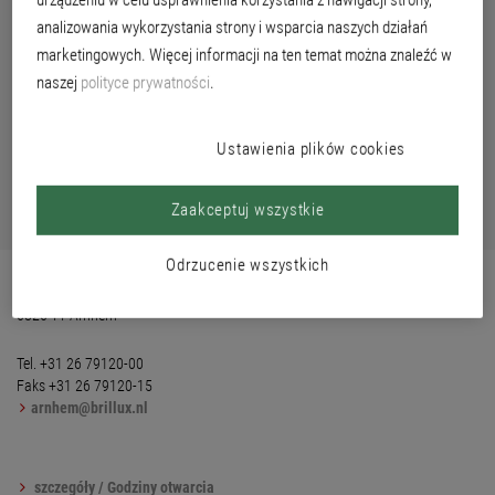
Vissenstraat 24
analizowania wykorzystania strony i wsparcia naszych działań
7324 AL Apeldoorn
marketingowych. Więcej informacji na ten temat można znaleźć w
naszej
polityce prywatności
.
Tel. +31 55 58223-59
Faks +31 55 58223-34
apeldoorn@brillux.nl
Ustawienia plików cookies
Zaakceptuj wszystkie
szczegóły / Godziny otwarcia
Odrzucenie wszystkich
Brillux Benelux BV
Veldoven 4
6826 TT Arnhem
Tel. +31 26 79120-00
Faks +31 26 79120-15
arnhem@brillux.nl
szczegóły / Godziny otwarcia