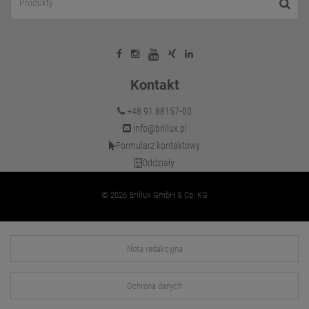
Kontakt
+48 91 88157-00
info@brillux.pl
Formularz kontaktowy
Oddziały
© 2026 Brillux GmbH & Co. KG
Nota redakcyjna
Ochrona danych