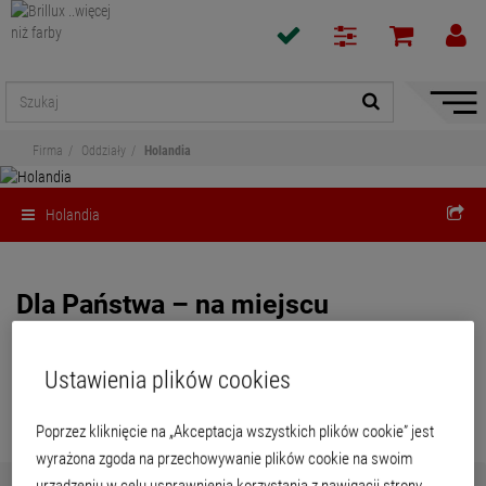
Pokaż
/
Firma
Oddziały
Holandia
ukryj
nawiga
Holandia
Dla Państwa – na miejscu
Za pośrednictwem naszej
wyszukiwarki oddziałów
można znaleźć sklep
bezpośrednio w swojej okolicy.
Ustawienia plików cookies
Poprzez kliknięcie na „Akceptacja wszystkich plików cookie” jest
wyrażona zgoda na przechowywanie plików cookie na swoim
Brillux Benelux BV
urządzeniu w celu usprawnienia korzystania z nawigacji strony,