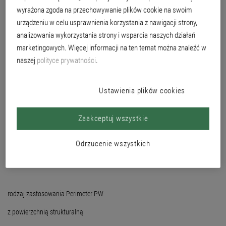
jako izolacja perymetryczna do 3 m pod powierzchnią terenu.
wyrażona zgoda na przechowywanie plików cookie na swoim
urządzeniu w celu usprawnienia korzystania z nawigacji strony,
analizowania wykorzystania strony i wsparcia naszych działań
marketingowych. Więcej informacji na ten temat można znaleźć w
naszej
polityce prywatności
.
Ustawienia plików cookies
Zaakceptuj wszystkie
Odrzucenie wszystkich
rodzaj zastosowania Perimeter PW
z powierzchnią strukturalną