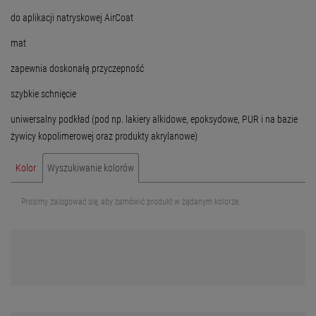
do aplikacji natryskowej AirCoat
mat
zapewnia doskonałą przyczepność
szybkie schnięcie
uniwersalny podkład (pod np. lakiery alkidowe, epoksydowe, PUR i na bazie
żywicy kopolimerowej oraz produkty akrylanowe)
Kolor
Wyszukiwanie kolorów
Prosimy zalogować się, aby zamówić produkt w żądanym kolorze.