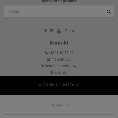
Wyszukiwanie produktu
Kontakt
+48 91 88157-00
info@brillux.pl
Formularz kontaktowy
Oddziały
© 2026 Brillux GmbH & Co. KG
Nota redakcyjna