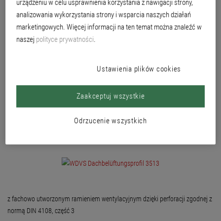
urządzeniu w celu usprawnienia korzystania z nawigacji strony,
przymocowaniu płyt izolacyjnych, ale przed wykonaniem zbrojenia
analizowania wykorzystania strony i wsparcia naszych działań
powierzchniowego.
marketingowych. Więcej informacji na ten temat można znaleźć w
naszej
polityce prywatności
.
Ustawienia plików cookies
Zaakceptuj wszystkie
Odrzucenie wszystkich
z fachowo utworzonym ramieniem wentylacyjnym dzięki perforacji zgodnej z
normą DIN 4108, część 3