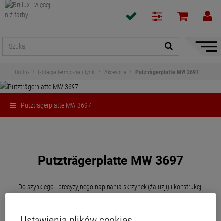
Pokaż
/
ukryj
Brillux
Izolacja termiczna i tynki
Akcesoria
Putzträgerplatte MW 3697
nawiga
Putzträgerplatte MW 3697
Udostępnij
Putzträgerplatte MW 3697
Do szybkiego i precyzyjnego napinania skrzynek (żaluzji) i konstrukcji
roletowych w systemach Brillux ETICS.
Ustawienia plików cookies