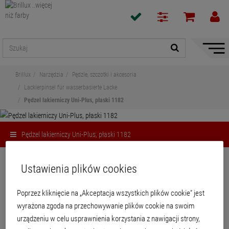
Pokaż
/
ukryj
Brillux
Narzędzia
Pędzle, szczotki i akcesoria
nawiga
Lackierpinsel für wasserbasierte Lacke
Pędzel lakierniczy Uni-Plus, płaski 1182
Pędzel lakierniczy Uni-Plus, płaski 1182
Udostępnij
Ustawienia plików cookies
Pędzel lakierniczy Uni-Plus, płaski
Poprzez kliknięcie na „Akceptacja wszystkich plików cookie” jest
1182
wyrażona zgoda na przechowywanie plików cookie na swoim
urządzeniu w celu usprawnienia korzystania z nawigacji strony,