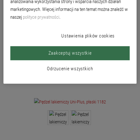
analizowania wykorzystania strony i wsparcia naszych działań
Uniwersalny pędzel lakierniczy ze specjalną mieszanką włosia do aplikacji
lakierów wodorozcieńczalnych i na bazie rozpuszczalnika.
marketingowych. Więcej informacji na ten temat można znaleźć w
naszej
polityce prywatności
.
Ustawienia plików cookies
Zaakceptuj wszystkie
Odrzucenie wszystkich