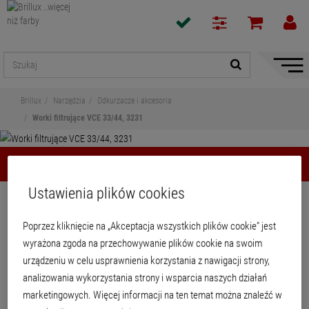
Pokaż
/
ukryj
Brillux
Narzędzia
Odkurzacze i akcesoria
nawiga
Worki filtrujące VCE 33/44, 3231
Worki filtrujące VCE 33/44, 3231
Ustawienia plików cookies
Udostępnij
Poprzez kliknięcie na „Akceptacja wszystkich plików cookie” jest
Worki filtrujące VCE 33/44, 3231
wyrażona zgoda na przechowywanie plików cookie na swoim
urządzeniu w celu usprawnienia korzystania z nawigacji strony,
analizowania wykorzystania strony i wsparcia naszych działań
Worek filtrujący z elastycznej włókniny do odkurzacza VCE 44.
marketingowych. Więcej informacji na ten temat można znaleźć w
Dzięki bezszwowemu dopasowaniu włókniny do gładkich ścianek zbiornika