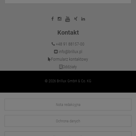
Kontakt
+48 91 88157-00
info@brillux.pl
Formularz kontaktowy
Oddziały
© 2026 Brillux GmbH & Co. KG
Nota redakcyjna
Ochrona danych