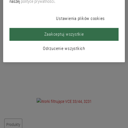
naszej
polityce prywatności
.
możliwe jest zbieranie dużych ilości pyłu.
Brak zapychania worka filtrującego; stała wydajność odkurzania do
całkowitego zapełnienia zbiornika. 5 szt. w opak.
Ustawienia plików cookies
Zaakceptuj wszystkie
Odrzucenie wszystkich
Produkty