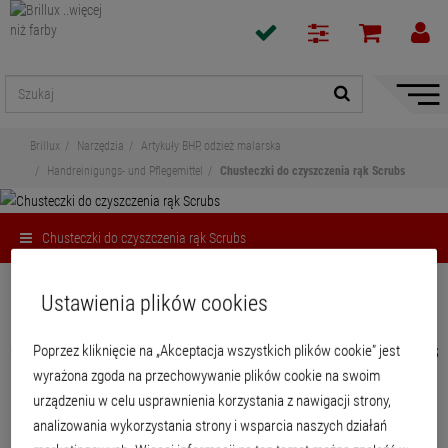
Pokaż
/
ukryj
Brillux
Narzędzia
Artykuły BHP, odzież malarska
nawiga
Handreinigungs- und Pflegemittel
Chusteczki do czyszczenia rąk Scrubs
Chusteczki do czyszczenia rąk Scrubs
Udostępnij
Ustawienia plików cookies
Chusteczki do czyszczenia rąk Scrubs
Poprzez kliknięcie na „Akceptacja wszystkich plików cookie” jest
wyrażona zgoda na przechowywanie plików cookie na swoim
urządzeniu w celu usprawnienia korzystania z nawigacji strony,
Chusteczki nasączone specjalnym roztworem czyszczącym do skutecznego i
dokładnego czyszczenia bez wody, również w przypadku silnych zabrudzeń,
analizowania wykorzystania strony i wsparcia naszych działań
np. z farb, klejów, olejów, poliuretanu (PU) itp. Dzięki dużej sile czyszczenia po