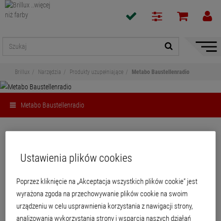
Pokaż
/
ukryj
Brillux
Narzędzia
Produkty uzupełniające
Metabo Baustellenradio
nawiga
Metabo Baustellenradio
Udostępnij
Ustawienia plików cookies
Metabo Baustellenradio
Poprzez kliknięcie na „Akceptacja wszystkich plików cookie” jest
Praktyczne radio budowlane, pracujące w cyfrowym standardzie DAB+, ze
wyrażona zgoda na przechowywanie plików cookie na swoim
zintegrowaną funkcją Bluetooth do bezprzewodowego słuchania muzyki, o
urządzeniu w celu usprawnienia korzystania z nawigacji strony,
wysokiej jakości dźwięku. Wytrzymała, odporna na uderzenia obudowa z
tworzywa sztucznego sprawia, że radio jest doskonale chronione przed
analizowania wykorzystania strony i wsparcia naszych działań