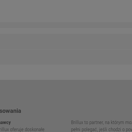
sowania
awcy
Brillux to partner, na którym m
illux oferuje doskonałe
pełni polegać, jeśli chodzi o p