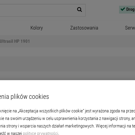
Drog
Kolory
Zastosowania
Serw
Ultrasil HP 1901
nia plików cookies
Ultrasil HP 1901
iknięcie na „Akceptacja wszystkich plików cookie” jest wyrażona zgoda na pr
olowo-krzemianowa farba elewacyjna, bez 
kie na swoim urządzeniu w celu usprawnienia korzystania z nawigacji strony, a
fuzyjnych powłok na nośnych podłożach min
nia strony i wsparcia naszych działań marketingowych. Więcej informacji na t
eźć w naszej
polityce prywatności
.