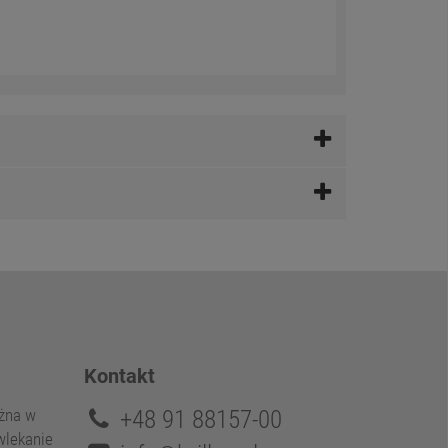
Kontakt
+48 91 88157-00
ożna w
owlekanie