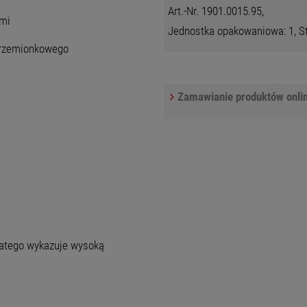
Art.-Nr. 1901.0015.95,
ami
Jednostka opakowaniowa: 1, Sta
 krzemionkowego
Zamawianie produktów onlin
latego wykazuje wysoką