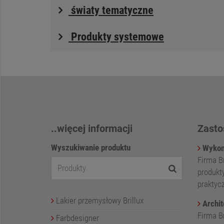
światy tematyczne
Produkty systemowe
..więcej informacji
Zasto
Wyszukiwanie produktu
Wykon
Firma Br
produkty
praktyc
Lakier przemysłowy Brillux
Archite
Firma B
Farbdesigner