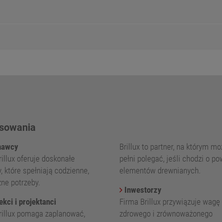
sowania
awcy
Brillux to partner, na którym m
illux oferuje doskonałe
pełni polegać, jeśli chodzi o p
, które spełniają codzienne,
elementów drewnianych.
zne potrzeby.
Inwestorzy
kci i projektanci
Firma Brillux przywiązuje wagę
rillux pomaga zaplanować,
zdrowego i zrównoważonego