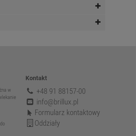
Kontakt
+48 91 88157-00
ożna w
owlekanie
info@brillux.pl
Formularz kontaktowy
Oddziały
 do