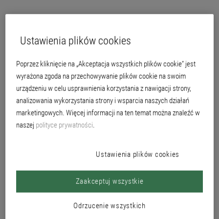
Ustawienia plików cookies
Poprzez kliknięcie na „Akceptacja wszystkich plików cookie” jest
wyrażona zgoda na przechowywanie plików cookie na swoim
urządzeniu w celu usprawnienia korzystania z nawigacji strony,
analizowania wykorzystania strony i wsparcia naszych działań
marketingowych. Więcej informacji na ten temat można znaleźć w
naszej
polityce prywatności
.
Ustawienia plików cookies
do wnętrz
Dzięki zastosowaniu surowców odnawialnych (bilans masowy) uzyskano
Zaakceptuj wszystkie
redukcję emisji CO₂ o ponad 90% w porównaniu z tradycyjnymi substancjami
wiążącymi
Odrzucenie wszystkich
opakowanie wykonane z materiału pochodzącego z recyklingu