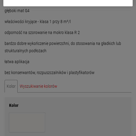
głęboki mat G4
właściwości kryjące - klasa 1 przy 8 m²/l
odporność na szorowanie na mokro klasa R 2
bardzo dobre wykończenie powierzchni, do stosowania na gładkich lub
strukturalnych podłożach
łatwa aplikacja
bez konserwantów, rozpuszczalników i plastyfikatorów
Kolor
Wyszukiwanie kolorów
Kolor