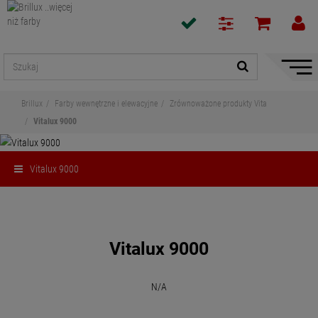
Pokaż
/
ukryj
Brillux
Farby wewnętrzne i elewacyjne
Zrównoważone produkty Vita
nawiga
Vitalux 9000
Vitalux 9000
Udostępnij
Vitalux 9000
N/A