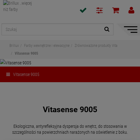
Pokaż
/
ukryj
Brillux
Farby wewnętrzne i elewacyjne
Zrównoważone produkty Vita
nawiga
Vitasense 9005
Vitasense 9005
Udostępnij
Vitasense 9005
Ekologiczna, antyrefleksyjna dyspersja do wnętrz, do stosowania w
szczególności na powierzchniach narażonych na oświetlenie z boku.