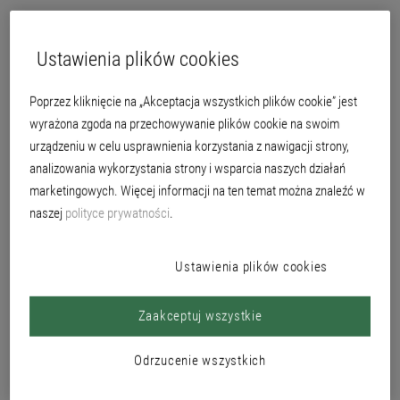
Ustawienia plików cookies
Poprzez kliknięcie na „Akceptacja wszystkich plików cookie” jest
wyrażona zgoda na przechowywanie plików cookie na swoim
urządzeniu w celu usprawnienia korzystania z nawigacji strony,
analizowania wykorzystania strony i wsparcia naszych działań
marketingowych. Więcej informacji na ten temat można znaleźć w
naszej
polityce prywatności
.
Ustawienia plików cookies
do wnętrz
Zaakceptuj wszystkie
Dzięki zastosowaniu surowców odnawialnych (bilans masowy) uzyskano
Odrzucenie wszystkich
redukcję emisji CO₂ o ponad 90% w porównaniu z tradycyjnymi substancjami
wiążącymi