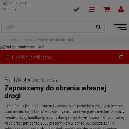
Pokaż
/
Firma
Kariera
Praktyki studenckie i staż
ukryj
nawiga
Praktyki studenckie i staż
Praktyki studenckie i staż
Zapraszamy do obrania własnej
drogi
Firma Brillux jest producentem i wiodącym bezpośrednim dostawcą pełnego
asortymentu farb i lakierów. Jesteśmy niezawodnym partnerem firm z branży
rzemieślniczej, handlowej, przemysłowej i projektowej. Gwarantem pomyślnej
współpracy jest ponad 2500 pracowników w ponad 180 oddziałach i 4