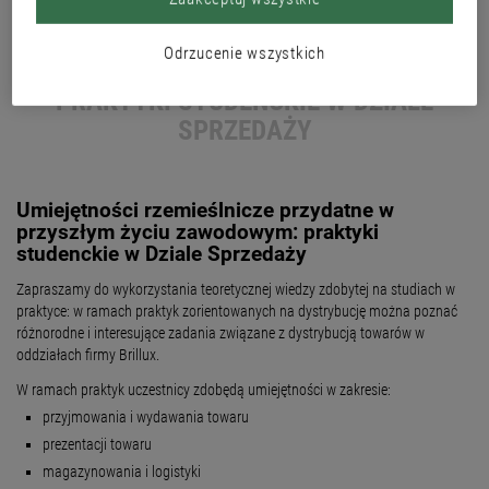
Odrzucenie wszystkich
PRAKTYKI STUDENCKIE W DZIALE
SPRZEDAŻY
Umiejętności rzemieślnicze przydatne w
przyszłym życiu zawodowym: praktyki
studenckie w Dziale Sprzedaży
Zapraszamy do wykorzystania teoretycznej wiedzy zdobytej na studiach w
praktyce: w ramach praktyk zorientowanych na dystrybucję można poznać
różnorodne i interesujące zadania związane z dystrybucją towarów w
oddziałach firmy Brillux.
W ramach praktyk uczestnicy zdobędą umiejętności w zakresie:
przyjmowania i wydawania towaru
prezentacji towaru
magazynowania i logistyki