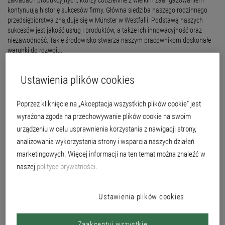
zakładach produkcyjnych, którzy codziennie z wielkim zaangażowaniem
kontynuują historię sukcesów firmy. Główna siedziba naszego rodzinnego
przedsiębiorstwa znajduje się w Münster w Westfalii. Podstawą naszych
sukcesów jest jakość usług i produktów, a także ich innowacyjność oraz
niezawodność. Takie środowisko stwarza naszym pracownikom doskonałe
warunki do rozwoju.
Ukończyli Państwo kształcenie zawodowe lub szkołę wyższą, a być może
zebrali już Państwo pierwsze doświadczenia w życiu zawodowym? Brillux
Ustawienia plików cookies
oferuje skrojone na miarę możliwości rozpoczęcia pracy – w dziale sprzedaży
lub doradztwa technicznego.
Poprzez kliknięcie na „Akceptacja wszystkich plików cookie” jest
wyrażona zgoda na przechowywanie plików cookie na swoim
urządzeniu w celu usprawnienia korzystania z nawigacji strony,
Osoba kontaktowa
analizowania wykorzystania strony i wsparcia naszych działań
marketingowych. Więcej informacji na ten temat można znaleźć w
Piotr Łapko
naszej
polityce prywatności
.
+48 91 88157-12
+48 91 88157-15
Ustawienia plików cookies
p.lapko@brillux.pl
Zaakceptuj wszystkie