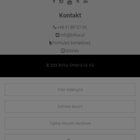
Kontakt
+48 91 88157-00
info@brillux.pl
Formularz kontaktowy
Oddziały
© 2026 Brillux GmbH & Co. KG
Nota redakcyjna
Ochrona danych
Ogólne Warunki Handlowe